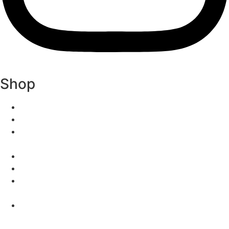
Shop
Bücher & Merchandise Box
Bundle: Band 1 & Band 2 – exklusive Farbschnitte
Wo Schatten flüstern – exklusive Farbschnittausgabe
(Band 1)
Wo Licht verstummt – exklusiver Farbschnitt (Band 2)
Merchandise-Box
Baumwollshopper „Ich würde die Welt für dich
niederbrennen“
Charakterkarten Bundle mit 3 Personen- & 2
Szenenkarten